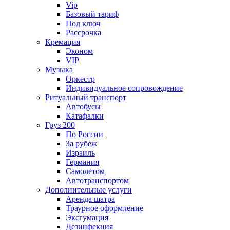
Vip
Базовый тариф
Под ключ
Рассрочка
Кремация
Эконом
VIP
Музыка
Оркестр
Индивидуальное сопровождение
Ритуальный транспорт
Автобусы
Катафалки
Груз 200
По России
За рубеж
Израиль
Германия
Самолетом
Автотранспортом
Дополнительные услуги
Аренда шатра
Траурное оформление
Эксгумация
Дезинфекция