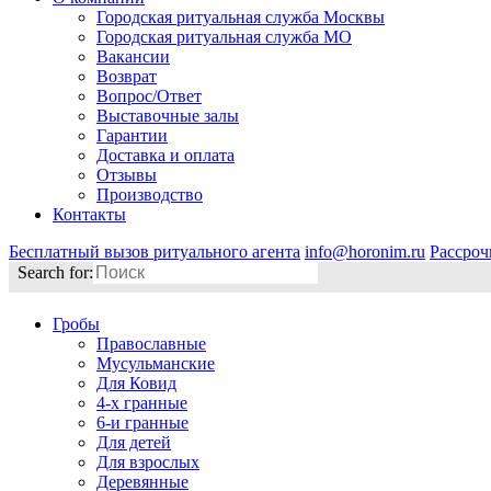
Городская ритуальная служба Москвы
Городская ритуальная служба МО
Вакансии
Возврат
Вопрос/Ответ
Выставочные залы
Гарантии
Доставка и оплата
Отзывы
Производство
Контакты
Бесплатный вызов ритуального агента
info@horonim.ru
Рассроч
Search for:
Гробы
Православные
Мусульманские
Для Ковид
4-х гранные
6-и гранные
Для детей
Для взрослых
Деревянные