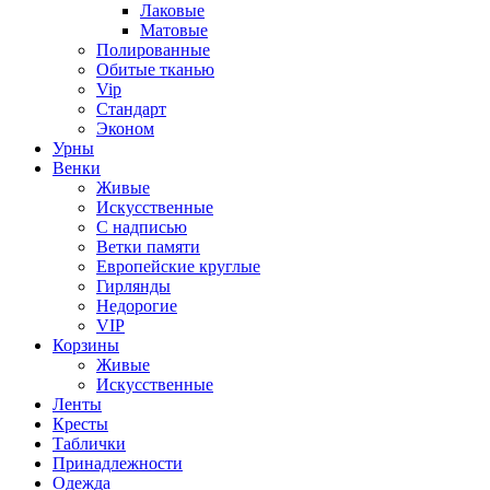
Лаковые
Матовые
Полированные
Обитые тканью
Vip
Стандарт
Эконом
Урны
Венки
Живые
Искусственные
С надписью
Ветки памяти
Европейские круглые
Гирлянды
Недорогие
VIP
Корзины
Живые
Искусственные
Ленты
Кресты
Таблички
Принадлежности
Одежда