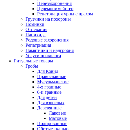
Перезахоронения
Церемонимейстер
Репатриация урны с прахом
Грузчики на похороны
Поминки
Отпевания
Панихида
Родовые захоронения
Репатриация
Памятники и надгробия
Услуги психолога
Ритуальные товары
Гробы
Для Ковид
Православные
Мусульманские
4-х гранные
6-и гранные
Для детей
Для взрослых
Деревянные
Лаковые
Матовые
Полированные
Обитые тканью