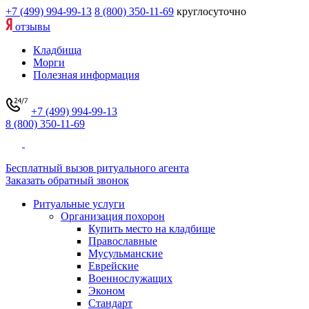
+7 (499) 994-99-13
8 (800) 350-11-69
круглосуточно
отзывы
Кладбища
Морги
Полезная информация
+7 (499) 994-99-13
8 (800) 350-11-69
Бесплатный вызов ритуального агента
Заказать обратный звонок
Ритуальные услуги
Организация похорон
Купить место на кладбище
Православные
Мусульманские
Еврейские
Военнослужащих
Эконом
Стандарт